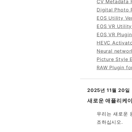
CV Metadata Pl
Digital Photo 
EOS Utility Ve
EOS VR Utility 
EOS VR Plugin
HEVC Activato
Neural networ
Picture Style 
RAW Plugin fo
2025년 11월 20일
새로운 애플리케이션 
우리는 새로운 응
조하십시오.