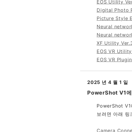
EOS Utility Ve
Digital Photo 
Picture Style E
Neural network
Neural network
XF Utility Ver.
EOS VR Utility
EOS VR Plugin
2025 년 4 월 1 일
PowerShot 
PowerSho
보려면 아래 링
Camera Connec