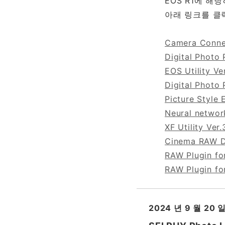
EOS R1에 
아래 링크를 클
Camera Connec
Digital Photo 
EOS Utility Ve
Digital Photo 
Picture Style 
Neural networ
XF Utility Ver.
Cinema RAW De
RAW Plugin for
RAW Plugin fo
2024 년 9 월 20 