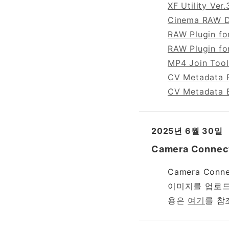
XF Utility Ver.
Cinema RAW De
RAW Plugin fo
RAW Plugin for
MP4 Join Tool 
CV Metadata Pl
CV Metadata Ex
2025년 6월 30일
Camera Conn
Camera Conn
이미지를 업로드할
용은
여기
를 참