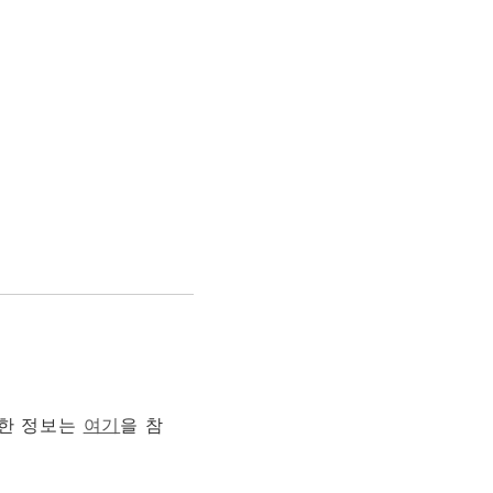
세한 정보는
여기
을 참