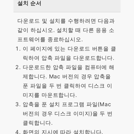
설치 순서
다운로드 및 설치를 수행하려면 다음과
같이 하십시오. 설치할 때 다른 응용 소
프트웨어를 종료하십시오.
이 페이지에 있는 다운로드 버튼을 클
릭하여 압축 파일을 다운로드합니다.
다운로드한 압축 파일을 컴퓨터에 해
제합니다. Mac 버전의 경우 압축을
푼 파일을 두 번 클릭하여 디스크 이
미지를 마운트합니다.
압축을 푼 설치 프로그램 파일(Mac
버전의 경우 디스크 이미지)을 두 번
클릭합니다.
화면의 지시에 따라 설치합니다.