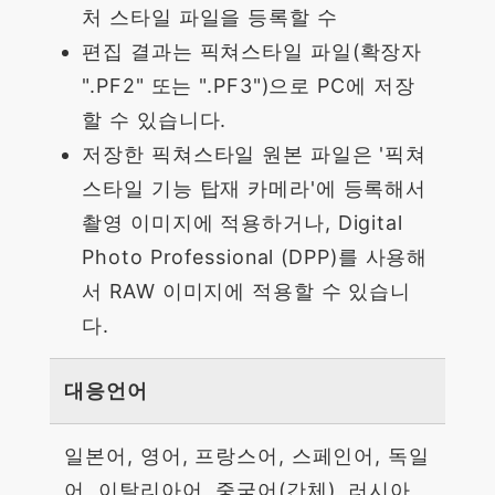
처 스타일 파일을 등록할 수
편집 결과는 픽쳐스타일 파일(확장자
".PF2" ​​또는 ".PF3")으로 PC에 저장
할 수 있습니다.
저장한 픽쳐스타일 원본 파일은 '픽쳐
스타일 기능 탑재 카메라'에 등록해서
촬영 이미지에 적용하거나, Digital
Photo Professional (DPP)를 사용해
서 RAW 이미지에 적용할 수 있습니
다.
대응언어
일본어, 영어, 프랑스어, 스페인어, 독일
어, 이탈리아어, 중국어(간체), 러시아