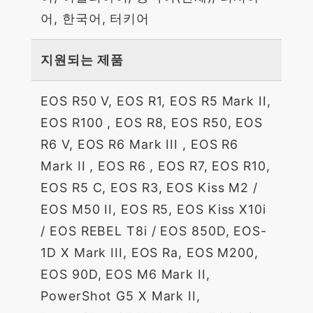
어, 한국어, 터키어
지원되는 제품
EOS R50 V, EOS R1, EOS R5 Mark II,
EOS R100 , EOS R8, EOS R50, EOS
R6 V, EOS R6 Mark III , EOS R6
Mark II , EOS R6 , EOS R7, EOS R10,
EOS R5 C, EOS R3, EOS Kiss M2 /
EOS M50 II, EOS R5, EOS Kiss X10i
/ EOS REBEL T8i / EOS 850D, EOS-
1D X Mark III, EOS Ra, EOS M200,
EOS 90D, EOS M6 Mark II,
PowerShot G5 X Mark II,