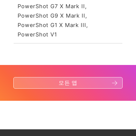
PowerShot G7 X Mark II,
PowerShot G9 X Mark II,
PowerShot G1 X Mark III,
PowerShot V1
모든 앱